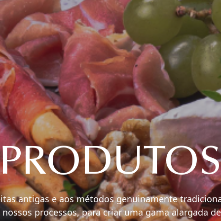
PRODUTO
itas antigas e aos métodos genuinamente tradicionai
 nossos processos, para criar uma gama alargada d