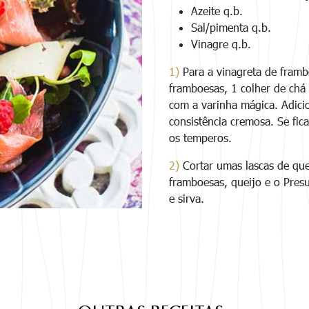
Azeite q.b.
Sal/pimenta q.b.
Vinagre q.b.
1)
Para a vinagreta de framb
framboesas, 1 colher de chá
com a varinha mágica. Adicion
consistência cremosa. Se fic
os temperos.
2)
Cortar umas lascas de quei
framboesas, queijo e o Pres
e sirva.