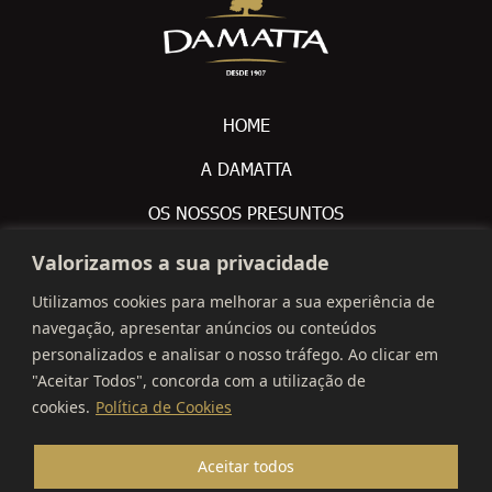
HOME
A DAMATTA
OS NOSSOS PRESUNTOS
PRODUTOS
Valorizamos a sua privacidade
CONTACTO
Utilizamos cookies para melhorar a sua experiência de
navegação, apresentar anúncios ou conteúdos
personalizados e analisar o nosso tráfego. Ao clicar em
 +351 212 309 200

"Aceitar Todos", concorda com a utilização de
info@montalva.pt

cookies.
Política de Cookies
Avenida De Olivença S/N,

Aceitar todos