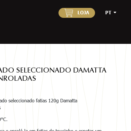
LOJA
PT
ADO SELECCIONADO DAMATTA
NROLADAS
ado seleccionado fatias 120g Damatta
s
0°C.
a e enrolá-la em fatias de toucinho e espetar um