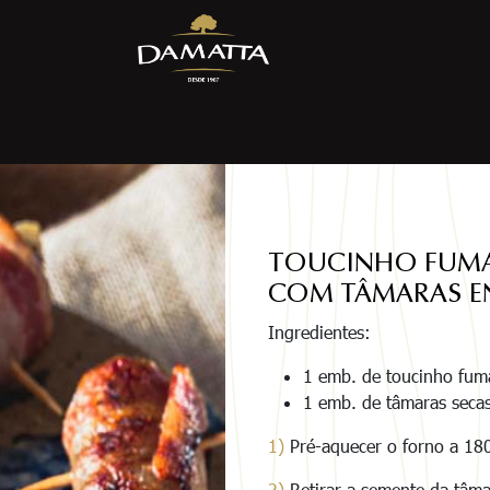
TOUCINHO FUM
COM TÂMARAS E
Ingredientes:
1 emb. de toucinho fum
1 emb. de tâmaras seca
1)
Pré-aquecer o forno a 18
2)
Retirar a semente da tâmar